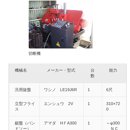
切断機
機械名
メーカー・型式
台
能力
数
汎用旋盤
ワシノ LE19J6R
1
6尺
立型フライ
エンシュウ 2V
1
310×72
ス
0
鋸盤（バン
アマダ HＦA300
1
～φ300
ドソー）
ＮＣ