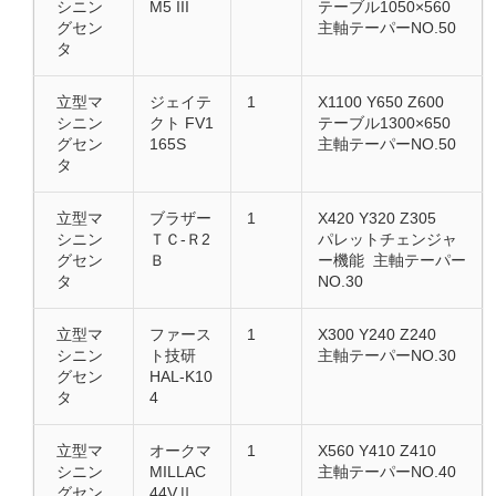
シニン
M5 III
テーブル1050×560
グセン
主軸テーパーNO.50
タ
立型マ
ジェイテ
1
X1100 Y650 Z600
シニン
クト FV1
テーブル1300×650
グセン
165S
主軸テーパーNO.50
タ
立型マ
ブラザー
1
X420 Y320 Z305
シニン
ＴＣ-Ｒ2
パレットチェンジャ
グセン
Ｂ
ー機能 主軸テーパー
タ
NO.30
立型マ
ファース
1
X300 Y240 Z240
シニン
ト技研
主軸テーパーNO.30
グセン
HAL-K10
タ
4
立型マ
オークマ
1
X560 Y410 Z410
シニン
MILLAC
主軸テーパーNO.40
グセン
44VⅡ