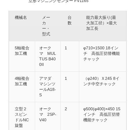
立形マシニングセンター FV1165
機械名
メー
台
能力最大振り(最
カ
数
大加工径）×最大
ー・
加工長
型式
5軸複合
オーク
1
φ710×1500 18イン
加工機
マ MUL
チ 高低圧切替機能
TUS B40
チャック
0II
4軸複合
アマダ
1
（φ240）Ｘ245 8イ
加工機
マシンツ
ンチ中空チャック
ールA18-
S
立型２
オーク
2
φ500(φ400)×450 15
スピン
マ 2SP-
インチ 高低圧切替
ドルNC
V40
機能チャック
旋盤