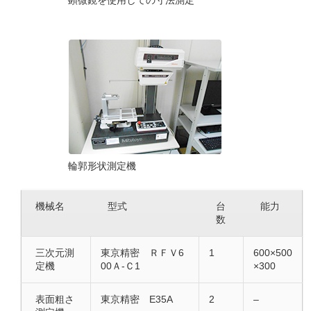
顕微鏡を使用しての寸法測定
輪郭形状測定機
機械名
型式
台
能力
数
三次元測
東京精密 ＲＦＶ6
1
600×500
定機
00Ａ-Ｃ1
×300
表面粗さ
東京精密 E35A
2
–