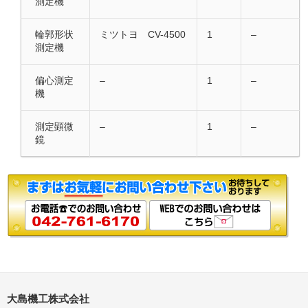
測定機
輪郭形状
ミツトヨ CV-4500
1
–
測定機
偏心測定
–
1
–
機
測定顕微
–
1
–
鏡
大島機工株式会社