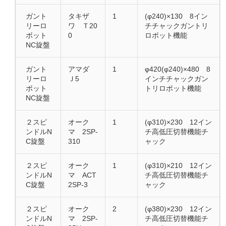
ガント
タキザ
1
(φ240)×130 8イン
リーロ
ワ Ｔ20
チチャックガントリ
ボット
0
ロボット機能
NC旋盤
ガント
アマダ
1
φ420(φ240)×480 8
リーロ
Ｊ5
インチチャックガン
ボット
トリロボット機能
NC旋盤
２スピ
オーク
1
(φ310)×230 12イン
ンドルN
マ 2SP-
チ高低圧切替機能チ
C旋盤
310
ャック
２スピ
オーク
1
(φ310)×210 12イン
ンドルN
マ ACT
チ高低圧切替機能チ
C旋盤
2SP-3
ャック
２スピ
オーク
2
(φ380)×230 12イン
ンドルN
マ 2SP-
チ高低圧切替機能チ