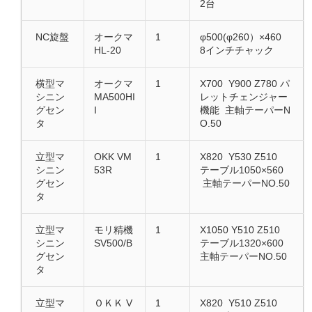
2台
NC旋盤
オークマ
1
φ500(φ260）×460
HL-20
8インチチャック
横型マ
オークマ
1
X700 Y900 Z780 パ
シニン
MA500HI
レットチェンジャー
グセン
I
機能 主軸テーパーN
タ
O.50
立型マ
OKK VM
1
X820 Y530 Z510
シニン
53R
テーブル1050×560
グセン
主軸テーパーNO.50
タ
立型マ
モリ精機
1
X1050 Y510 Z510
シニン
SV500/B
テーブル1320×600
グセン
主軸テーパーNO.50
タ
立型マ
ＯＫＫ V
1
X820 Y510 Z510