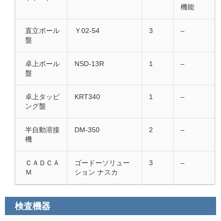
機能
直立ボール
Ｙ02-54
3
–
盤
卓上ボール
NSD-13R
1
–
盤
卓上タッピ
KRT340
1
–
ング盤
半自動溶接
DM-350
2
–
機
ＣＡＤＣＡ
ゴードーソリュー
3
–
Ｍ
ション ナスカ
検査機器