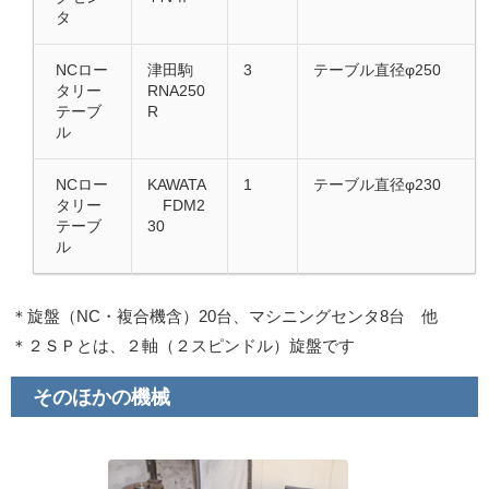
タ
NCロー
津田駒
3
テーブル直径φ250
タリー
RNA250
テーブ
R
ル
NCロー
KAWATA
1
テーブル直径φ230
タリー
FDM2
テーブ
30
ル
＊旋盤（NC・複合機含）20台、マシニングセンタ8台 他
＊２ＳＰとは、２軸（２スピンドル）旋盤です
そのほかの機械