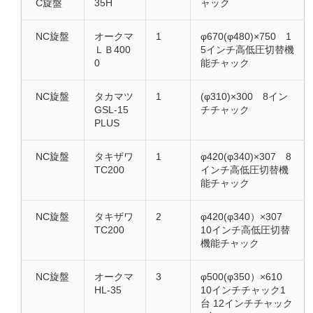
C旋盤
35H
ャック
NC旋盤
オークマ
1
φ670(φ480)×750 1
ＬＢ400
5インチ高低圧切替機
0
能チャック
NC旋盤
タカマツ
1
(φ310)×300 8イン
GSL-15
チチャック
PLUS
NC旋盤
タキザワ
1
φ420(φ340)×307 8
TC200
インチ高低圧切替機
能チャック
NC旋盤
タキザワ
2
φ420(φ340）×307
TC200
10インチ高低圧切替
機能チャック
NC旋盤
オークマ
3
φ500(φ350）×610
HL-35
10インチチャック1
台 12インチチャック